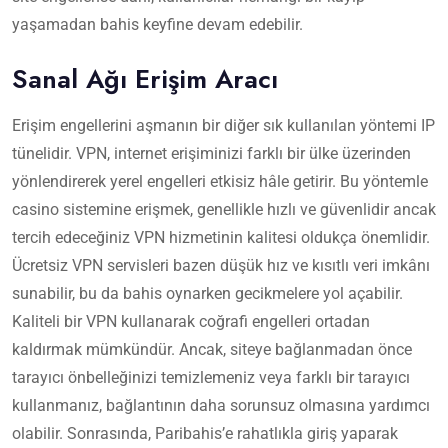
yaşamadan bahis keyfine devam edebilir.
Sanal Ağı Erişim Aracı
Erişim engellerini aşmanın bir diğer sık kullanılan yöntemi IP
tünelidir. VPN, internet erişiminizi farklı bir ülke üzerinden
yönlendirerek yerel engelleri etkisiz hâle getirir. Bu yöntemle
casino sistemine erişmek, genellikle hızlı ve güvenlidir ancak
tercih edeceğiniz VPN hizmetinin kalitesi oldukça önemlidir.
Ücretsiz VPN servisleri bazen düşük hız ve kısıtlı veri imkânı
sunabilir, bu da bahis oynarken gecikmelere yol açabilir.
Kaliteli bir VPN kullanarak coğrafi engelleri ortadan
kaldırmak mümkündür. Ancak, siteye bağlanmadan önce
tarayıcı önbelleğinizi temizlemeniz veya farklı bir tarayıcı
kullanmanız, bağlantının daha sorunsuz olmasına yardımcı
olabilir. Sonrasında, Paribahis’e rahatlıkla giriş yaparak