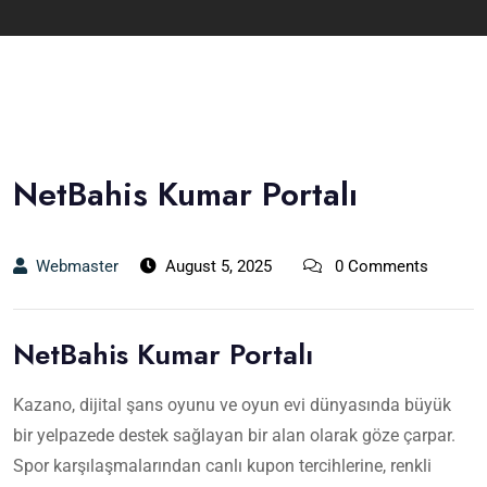
NetBahis Kumar Portalı
Webmaster
August 5, 2025
0 Comments
NetBahis Kumar Portalı
Kazano, dijital şans oyunu ve oyun evi dünyasında büyük
bir yelpazede destek sağlayan bir alan olarak göze çarpar.
Spor karşılaşmalarından canlı kupon tercihlerine, renkli