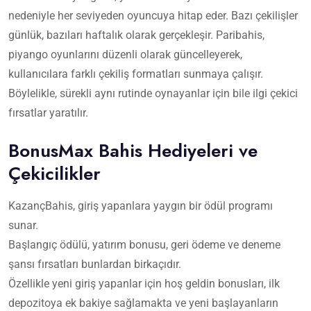
nedeniyle her seviyeden oyuncuya hitap eder. Bazı çekilişler
günlük, bazıları haftalık olarak gerçekleşir. Paribahis,
piyango oyunlarını düzenli olarak güncelleyerek,
kullanıcılara farklı çekiliş formatları sunmaya çalışır.
Böylelikle, sürekli aynı rutinde oynayanlar için bile ilgi çekici
fırsatlar yaratılır.
BonusMax Bahis Hediyeleri ve
Çekicilikler
KazançBahis, giriş yapanlara yaygın bir ödül programı
sunar.
Başlangıç ödülü, yatırım bonusu, geri ödeme ve deneme
şansı fırsatları bunlardan birkaçıdır.
Özellikle yeni giriş yapanlar için hoş geldin bonusları, ilk
depozitoya ek bakiye sağlamakta ve yeni başlayanların