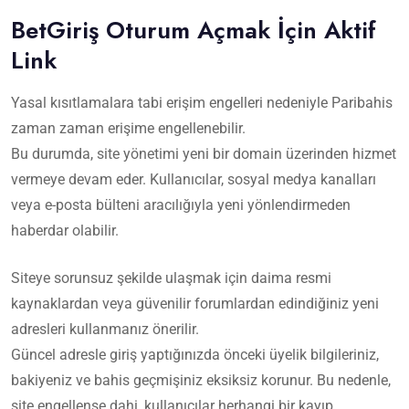
BetGiriş Oturum Açmak İçin Aktif
Link
Yasal kısıtlamalara tabi erişim engelleri nedeniyle Paribahis
zaman zaman erişime engellenebilir.
Bu durumda, site yönetimi yeni bir domain üzerinden hizmet
vermeye devam eder. Kullanıcılar, sosyal medya kanalları
veya e-posta bülteni aracılığıyla yeni yönlendirmeden
haberdar olabilir.
Siteye sorunsuz şekilde ulaşmak için daima resmi
kaynaklardan veya güvenilir forumlardan edindiğiniz yeni
adresleri kullanmanız önerilir.
Güncel adresle giriş yaptığınızda önceki üyelik bilgileriniz,
bakiyeniz ve bahis geçmişiniz eksiksiz korunur. Bu nedenle,
site engellense dahi, kullanıcılar herhangi bir kayıp