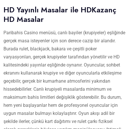
HD Yayınlı Masalar ile HDKazanç
HD Masalar
Paribahis Casino menüsü, canlı bayiler (krupiyeler) eşliğinde
gerçek masa isteyenler için son derece cazip bir alandır.
Burada rulet, blackjack, bakara ve çeşitli poker
varyasyonları, gerçek krupiyeler tarafından yönetilir ve HD
kalitesindeki yayınlar eşliğinde oynanır. Oyuncular, sohbet
ekranını kullanarak krupiye ve diğer oyuncularla etkileşime
geçebilir, gerçek bir kumarhane atmosferini yakından
hissedebilirler. Canlı krupiyeli masalarda minimum ve
maksimum bahis limitleri değişiklik gösterebilir. Bu durum,
hem yeni başlayanlar hem de profesyonel oyuncular için
uygun masalar bulmayı kolaylaştırır. Oyun akışı adil bir
şekilde ilerler, çünkü kart dağıtımı ve rulet çarkı fiziksel