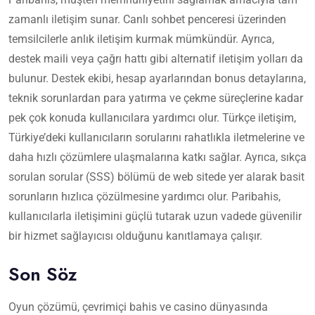
zamanlı iletişim sunar. Canlı sohbet penceresi üzerinden
temsilcilerle anlık iletişim kurmak mümkündür. Ayrıca,
destek maili veya çağrı hattı gibi alternatif iletişim yolları da
bulunur. Destek ekibi, hesap ayarlarından bonus detaylarına,
teknik sorunlardan para yatırma ve çekme süreçlerine kadar
pek çok konuda kullanıcılara yardımcı olur. Türkçe iletişim,
Türkiye’deki kullanıcıların sorularını rahatlıkla iletmelerine ve
daha hızlı çözümlere ulaşmalarına katkı sağlar. Ayrıca, sıkça
sorulan sorular (SSS) bölümü de web sitede yer alarak basit
sorunların hızlıca çözülmesine yardımcı olur. Paribahis,
kullanıcılarla iletişimini güçlü tutarak uzun vadede güvenilir
bir hizmet sağlayıcısı olduğunu kanıtlamaya çalışır.
Son Söz
Oyun çözümü, çevrimiçi bahis ve casino dünyasında