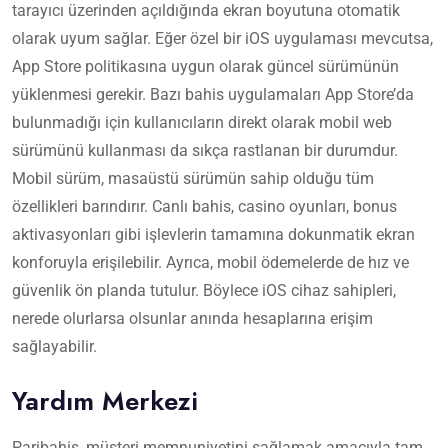
tarayıcı üzerinden açıldığında ekran boyutuna otomatik
olarak uyum sağlar. Eğer özel bir iOS uygulaması mevcutsa,
App Store politikasına uygun olarak güncel sürümünün
yüklenmesi gerekir. Bazı bahis uygulamaları App Store’da
bulunmadığı için kullanıcıların direkt olarak mobil web
sürümünü kullanması da sıkça rastlanan bir durumdur.
Mobil sürüm, masaüstü sürümün sahip olduğu tüm
özellikleri barındırır. Canlı bahis, casino oyunları, bonus
aktivasyonları gibi işlevlerin tamamına dokunmatik ekran
konforuyla erişilebilir. Ayrıca, mobil ödemelerde de hız ve
güvenlik ön planda tutulur. Böylece iOS cihaz sahipleri,
nerede olurlarsa olsunlar anında hesaplarına erişim
sağlayabilir.
Yardım Merkezi
Paribahis, müşteri memnuniyetini sağlamak amacıyla tam