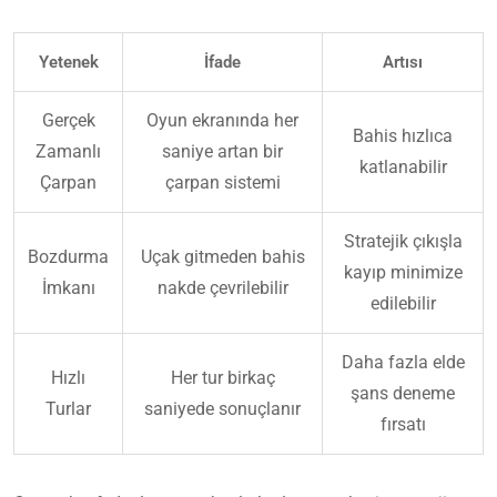
Yetenek
İfade
Artısı
Gerçek
Oyun ekranında her
Bahis hızlıca
Zamanlı
saniye artan bir
katlanabilir
Çarpan
çarpan sistemi
Stratejik çıkışla
Bozdurma
Uçak gitmeden bahis
kayıp minimize
İmkanı
nakde çevrilebilir
edilebilir
Daha fazla elde
Hızlı
Her tur birkaç
şans deneme
Turlar
saniyede sonuçlanır
fırsatı