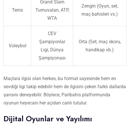
Grand Slam
Zengin (Oyun, set,
Tenis
Turnuvaları, ATP,
maç bahisleri vs.)
WTA
CEV
Şampiyonlar
Orta (Set, maç skoru,
Voleybol
Ligi, Dünya
handikap vb.)
Şampiyonası
Maçlara ilgisi olan herkes, bu format sayesinde hem en
sevdiği ligi takip edebilir hem de ilgisini çeken farklı dallarda
şansını deneyebilir. Böylece, Paribahis platformunda
oyunun heyecanı her açıdan canlı tutulur.
Dijital Oyunlar ve Yayılımı