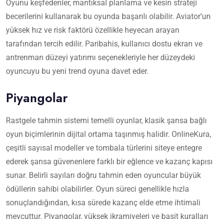
Oyunu keşfedenler, mantıksal planlama ve kesin strateji
becerilerini kullanarak bu oyunda başarılı olabilir. Aviator’un
yüksek hız ve risk faktörü özellikle heyecan arayan
tarafından tercih edilir. Paribahis, kullanıcı dostu ekran ve
antrenman düzeyi yatırımı seçenekleriyle her düzeydeki
oyuncuyu bu yeni trend oyuna davet eder.
Piyangolar
Rastgele tahmin sistemi temelli oyunlar, klasik şansa bağlı
oyun biçimlerinin dijital ortama taşınmış halidir. OnlineKura,
çeşitli sayısal modeller ve tombala türlerini siteye entegre
ederek şansa güvenenlere farklı bir eğlence ve kazanç kapısı
sunar. Belirli sayıları doğru tahmin eden oyuncular büyük
ödüllerin sahibi olabilirler. Oyun süreci genellikle hızla
sonuçlandığından, kısa sürede kazanç elde etme ihtimali
mevcuttur. Piyangolar, yüksek ikramiyeleri ve basit kuralları