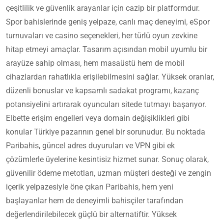
çeşitlilik ve güvenlik arayanlar için cazip bir platformdur.
Spor bahislerinde geniş yelpaze, canlı maç deneyimi, eSpor
turnuvaları ve casino seçenekleri, her türlü oyun zevkine
hitap etmeyi amaçlar. Tasarım açısından mobil uyumlu bir
arayüze sahip olması, hem masaüstü hem de mobil
cihazlardan rahatlıkla erişilebilmesini sağlar. Yüksek oranlar,
düzenli bonuslar ve kapsamlı sadakat programı, kazanç
potansiyelini artırarak oyuncuları sitede tutmayı başarıyor.
Elbette erişim engelleri veya domain değişiklikleri gibi
konular Türkiye pazarının genel bir sorunudur. Bu noktada
Paribahis, güncel adres duyuruları ve VPN gibi ek
çözümlerle üyelerine kesintisiz hizmet sunar. Sonuç olarak,
güvenilir ödeme metotları, uzman müşteri desteği ve zengin
içerik yelpazesiyle öne çıkan Paribahis, hem yeni
başlayanlar hem de deneyimli bahisçiler tarafından
değerlendirilebilecek güçlü bir alternatiftir. Yüksek