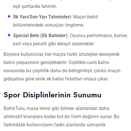
eşit şartlarda tahmin.
İlk Yarı/Son Yarı Tahminleri
: Maçın belirli
bölümlerindeki sonuçları öngörme.
Special Bets (Ek Bahisler)
: Oyuncu performansı, korner,
kart veya penaltı gibi detaylı seçenekler.
Böylece kullanıcılar, her maçta farklı stratejiler deneyerek
bahis yelpazesini genişletebilir. Özellikle canlı bahis
esnasında bu çeşitlilik daha da belirginleşir, çünkü maçın
gidişatına göre anlık ek bahis fırsatları ortaya çıkar.
Spor Disiplinlerinin Sunumu
BahisTuru, masa tenisi gibi bilinen alanlardan daha
alternatif branşlara kadar bol bir form dağılımı sunar. Bu
farkındalık kullanıcıların farklı alanlarda uzmanlık