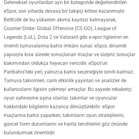
Geleneksel oyunlardan ayrı bir kategoride değerlendirilen
eSpor, son yıllarda devasa bir takipçi kitlesi kazanmıştır.
BetKolik de bu yükselen akıma kayıtsız kalmayarak,
Counter-Strike: Global Offensive (CS:GO), League of
Legends (LoL), Dota 2 ve Valorant gibi e-spor liglerinin en
önemli turnuvalarına bahis imkânı sunar. eSpor, dinamik
yapısıyla kısa sürede sonuçlanan maçlar ve sürpriz sonuçlar
bakımından oldukça heyecan vericidir. eSpor’un
Paribahis’teki yeri, yalnızca bahis seçeneğiyle sınırlı kalmaz.
Turnuva takvimleri, canlı etkinlik yayınları ve analizler de
kullanıcıların ilgisini çekmeyi amaçlar. Bu sayede rekabetçi
oyun sahnesine aşina olanlar, takımlar ve oyuncular
hakkındaki bilgilerini kazanca dönüştürebilir. eSpor
maçlarına bahis yaparken, takımların oyun stratejilerini,
güncel form durumlarını ve harita tercihlerini göz önünde
bulundurmak önemlidir.