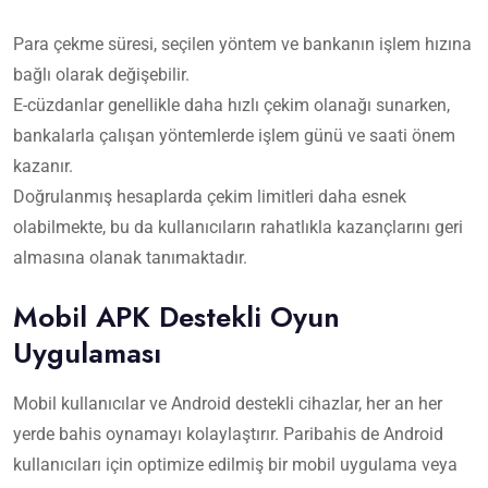
Para çekme süresi, seçilen yöntem ve bankanın işlem hızına
bağlı olarak değişebilir.
E-cüzdanlar genellikle daha hızlı çekim olanağı sunarken,
bankalarla çalışan yöntemlerde işlem günü ve saati önem
kazanır.
Doğrulanmış hesaplarda çekim limitleri daha esnek
olabilmekte, bu da kullanıcıların rahatlıkla kazançlarını geri
almasına olanak tanımaktadır.
Mobil APK Destekli Oyun
Uygulaması
Mobil kullanıcılar ve Android destekli cihazlar, her an her
yerde bahis oynamayı kolaylaştırır. Paribahis de Android
kullanıcıları için optimize edilmiş bir mobil uygulama veya