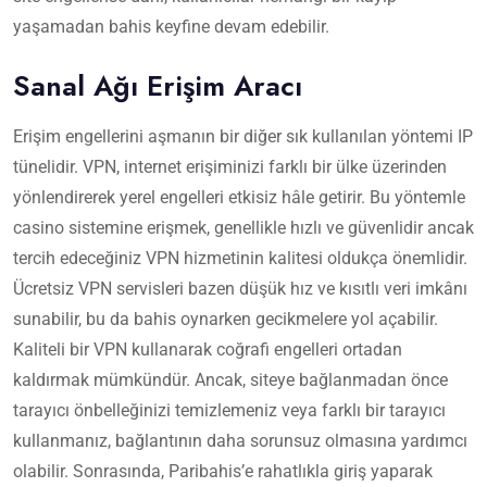
yaşamadan bahis keyfine devam edebilir.
Sanal Ağı Erişim Aracı
Erişim engellerini aşmanın bir diğer sık kullanılan yöntemi IP
tünelidir. VPN, internet erişiminizi farklı bir ülke üzerinden
yönlendirerek yerel engelleri etkisiz hâle getirir. Bu yöntemle
casino sistemine erişmek, genellikle hızlı ve güvenlidir ancak
tercih edeceğiniz VPN hizmetinin kalitesi oldukça önemlidir.
Ücretsiz VPN servisleri bazen düşük hız ve kısıtlı veri imkânı
sunabilir, bu da bahis oynarken gecikmelere yol açabilir.
Kaliteli bir VPN kullanarak coğrafi engelleri ortadan
kaldırmak mümkündür. Ancak, siteye bağlanmadan önce
tarayıcı önbelleğinizi temizlemeniz veya farklı bir tarayıcı
kullanmanız, bağlantının daha sorunsuz olmasına yardımcı
olabilir. Sonrasında, Paribahis’e rahatlıkla giriş yaparak