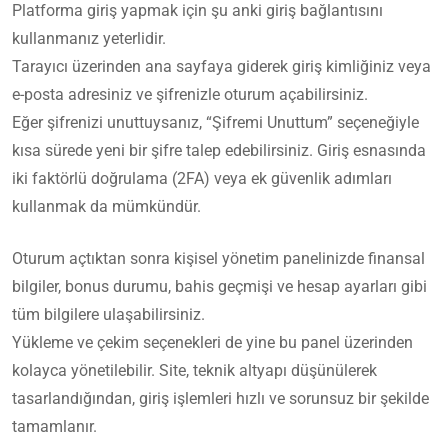
Platforma giriş yapmak için şu anki giriş bağlantısını
kullanmanız yeterlidir.
Tarayıcı üzerinden ana sayfaya giderek giriş kimliğiniz veya
e-posta adresiniz ve şifrenizle oturum açabilirsiniz.
Eğer şifrenizi unuttuysanız, “Şifremi Unuttum” seçeneğiyle
kısa sürede yeni bir şifre talep edebilirsiniz. Giriş esnasında
iki faktörlü doğrulama (2FA) veya ek güvenlik adımları
kullanmak da mümkündür.
Oturum açtıktan sonra kişisel yönetim panelinizde finansal
bilgiler, bonus durumu, bahis geçmişi ve hesap ayarları gibi
tüm bilgilere ulaşabilirsiniz.
Yükleme ve çekim seçenekleri de yine bu panel üzerinden
kolayca yönetilebilir. Site, teknik altyapı düşünülerek
tasarlandığından, giriş işlemleri hızlı ve sorunsuz bir şekilde
tamamlanır.