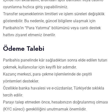
oyunlarına hızlıca giriş yapabilirsiniz.
Transfer seçeneklerinin limitleri ve işlem süreleri değişiklik
gösterebilir. Bu nedenle, güncel bilgilere ulaşmak için
Paribahis’in “Para Yatırma” bölümünü veya canlı destek
hattını ziyaret etmeniz önerilir.
Ödeme Talebi
Paribahis panelinde kâr sağladıktan sonra elde edilen tutarı
çekmek, kullanıcılar için keyifli bir adımdır.
Kazanç merkezi, para çekme işlemlerinde de çeşitli
yöntemleri destekler.
Özellikle banka havalesi ve e-cüzdanlar, Türkiye’de sıklıkla
tercih edilir.
Parayı talep etmeden önce, hesabınızın doğrulanmış olması
(KYC süreci) gerekliliğini unutmamak önemlidir.