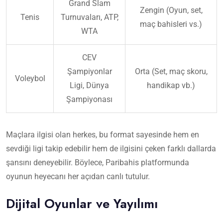
Grand Slam
Zengin (Oyun, set,
Tenis
Turnuvaları, ATP,
maç bahisleri vs.)
WTA
CEV
Şampiyonlar
Orta (Set, maç skoru,
Voleybol
Ligi, Dünya
handikap vb.)
Şampiyonası
Maçlara ilgisi olan herkes, bu format sayesinde hem en
sevdiği ligi takip edebilir hem de ilgisini çeken farklı dallarda
şansını deneyebilir. Böylece, Paribahis platformunda
oyunun heyecanı her açıdan canlı tutulur.
Dijital Oyunlar ve Yayılımı