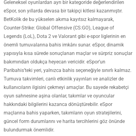
Geleneksel oyunlardan ayrı bir kategoride değerlendirilen
eSpor, son yıllarda devasa bir takipçi kitlesi kazanmıştır.
BetKolik de bu yükselen akıma kayıtsız kalmayarak,
Counter-Strike: Global Offensive (CS:GO), League of
Legends (LoL), Dota 2 ve Valorant gibi e-spor liglerinin en
önemli turnuvalarına bahis imkânı sunar. eSpor, dinamik
yapısıyla kısa sürede sonuçlanan maçlar ve sürpriz sonuçlar
bakımından oldukça heyecan vericidir. eSpor’un
Paribahis’teki yeri, yalnızca bahis seçeneğiyle sınırlı kalmaz.
Turnuva takvimleri, canlı etkinlik yayınları ve analizler de
kullanıcıların ilgisini çekmeyi amaçlar. Bu sayede rekabetçi
oyun sahnesine aşina olanlar, takımlar ve oyuncular
hakkındaki bilgilerini kazanca dönüştürebilir. eSpor
maçlarına bahis yaparken, takımların oyun stratejilerini,
güncel form durumlarını ve harita tercihlerini göz önünde
bulundurmak önemlidir.