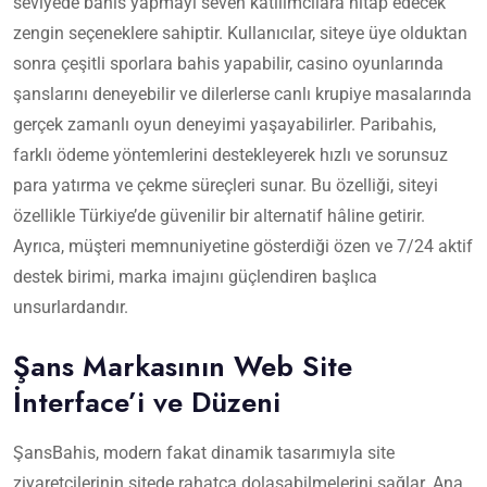
seviyede bahis yapmayı seven katılımcılara hitap edecek
zengin seçeneklere sahiptir. Kullanıcılar, siteye üye olduktan
sonra çeşitli sporlara bahis yapabilir, casino oyunlarında
şanslarını deneyebilir ve dilerlerse canlı krupiye masalarında
gerçek zamanlı oyun deneyimi yaşayabilirler. Paribahis,
farklı ödeme yöntemlerini destekleyerek hızlı ve sorunsuz
para yatırma ve çekme süreçleri sunar. Bu özelliği, siteyi
özellikle Türkiye’de güvenilir bir alternatif hâline getirir.
Ayrıca, müşteri memnuniyetine gösterdiği özen ve 7/24 aktif
destek birimi, marka imajını güçlendiren başlıca
unsurlardandır.
Şans Markasının Web Site
İnterface’i ve Düzeni
ŞansBahis, modern fakat dinamik tasarımıyla site
ziyaretçilerinin sitede rahatça dolaşabilmelerini sağlar. Ana