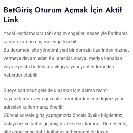
BetGiriş Oturum Açmak İçin Aktif
Link
Yasal kısıtlamalara tabi erişim engelleri nedeniyle Paribahis
zaman zaman erişime engellenebilir.
Bu durumda, site yönetimi yeni bir domain üzerinden hizmet
vermeye devam eder. Kullanıcılar, sosyal medya kanalları
veya e-posta bülteni aracılığıyla yeni yönlendirmeden
haberdar olabilir.
Siteye sorunsuz şekilde ulaşmak için daima resmi
kaynaklardan veya güvenilir forumlardan edindiğiniz yeni
adresleri kullanmanız önerilir.
Güncel adresle giriş yaptığınızda önceki üyelik bilgileriniz,
bakiyeniz ve bahis geçmişiniz eksiksiz korunur. Bu nedenle,
site engellense dahi, kullanıcılar herhangi bir kayıp