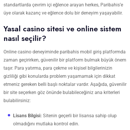
standartlarda çevrim içi eğlence arayan herkes, Paribahis’e
üye olarak kazanç ve eğlence dolu bir deneyim yaşayabilir.
Yasal casino sitesi ve online sistem
nasıl seçilir?
Online casino deneyiminde
paribahis mobil giriş
platformda
zaman geçirirken, güvenilir bir platform bulmak büyük önem
taşır. Para yatırma, para çekme ve kişisel bilgilerinizin
gizliliği gibi konularda problem yaşamamak için dikkat
etmeniz gereken belli başlı noktalar vardır. Aşağıda, güvenilir
bir site seçerken göz önünde bulabileceğiniz ana kriterleri
bulabilirsiniz:
Lisans Bilgisi:
Sitenin geçerli bir lisansa sahip olup
olmadığını mutlaka kontrol edin.