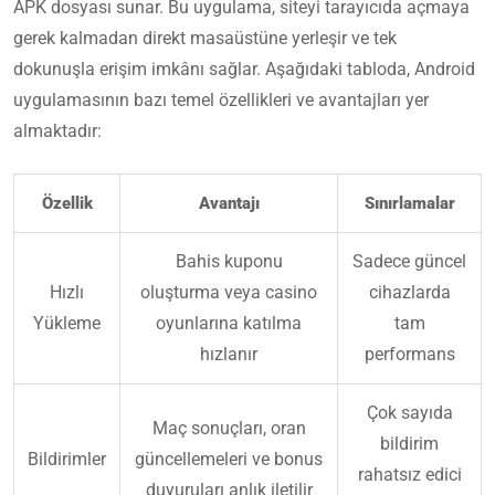
APK dosyası sunar. Bu uygulama, siteyi tarayıcıda açmaya
gerek kalmadan direkt masaüstüne yerleşir ve tek
dokunuşla erişim imkânı sağlar. Aşağıdaki tabloda, Android
uygulamasının bazı temel özellikleri ve avantajları yer
almaktadır:
Özellik
Avantajı
Sınırlamalar
Bahis kuponu
Sadece güncel
Hızlı
oluşturma veya casino
cihazlarda
Yükleme
oyunlarına katılma
tam
hızlanır
performans
Çok sayıda
Maç sonuçları, oran
bildirim
Bildirimler
güncellemeleri ve bonus
rahatsız edici
duyuruları anlık iletilir