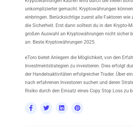
Kryptowährungen kaufen wird durch die vielen Börse
unkomplizierter gemacht. Kryptowährungen können 
einbringen. Berücksichtige zuerst alle Faktoren wie 
die Sicherheit. Erst dann solltest du in den Krypto-
großen Auswahl an Kryptowährungen nicht sicher bi
an: Beste Kryptowährungen 2025.
eToro bietet Anlegern die Möglichkeit, von den Erfah
Investmentstrategien zu investieren. Dies erfolgt 
der Handelsaktivitäten erfolgreicher Trader. Über 
nach erfahrenen Investoren suchen und deren Strate
Risiko durch den Einsatz eines Copy Stop Loss zu b