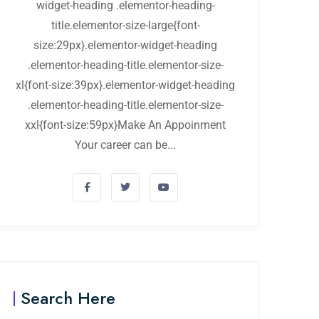
widget-heading .elementor-heading-
title.elementor-size-large{font-
size:29px}.elementor-widget-heading
.elementor-heading-title.elementor-size-
xl{font-size:39px}.elementor-widget-heading
.elementor-heading-title.elementor-size-
xxl{font-size:59px}Make An Appoinment
Your career can be...
Search Here