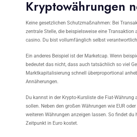
Kryptowährungen n
Keine gesetzlichen Schutzmaßnahmen: Bei Transakt
zentrale Stelle, die beispielsweise eine Transakti
casino
. Du bist vollumfänglich selbst verantwortlich
Ein anderes Beispiel ist der Marketcap. Wenn beisp
bedeutet das nicht, dass auch tatsächlich so viel G
Marktkapitalisierung schnell überproportional anh
Annäherungen.
Du kannst in der Krypto-Kursliste die Fiat-Währung
sollen. Neben den großen Währungen wie EUR oder 
weiteren Währungen anzeigen lassen. So findet du h
Zeitpunkt in Euro kostet.