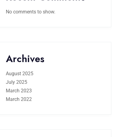
No comments to show.
Archives
August 2025
July 2025
March 2023
March 2022