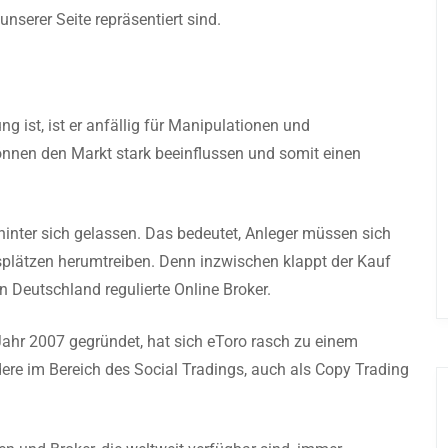
serer Seite repräsentiert sind.
n
g ist, ist er anfällig für Manipulationen und
nnen den Markt stark beeinflussen und somit einen
inter sich gelassen. Das bedeutet, Anleger müssen sich
splätzen herumtreiben. Denn inzwischen klappt der Kauf
n Deutschland regulierte Online Broker.
Jahr 2007 gegründet, hat sich eToro rasch zu einem
dere im Bereich des Social Tradings, auch als Copy Trading