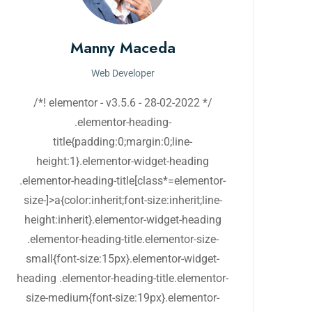
Manny Maceda
Web Developer
/*! elementor - v3.5.6 - 28-02-2022 */
.elementor-heading-
title{padding:0;margin:0;line-
height:1}.elementor-widget-heading
.elementor-heading-title[class*=elementor-
size-]>a{color:inherit;font-size:inherit;line-
height:inherit}.elementor-widget-heading
.elementor-heading-title.elementor-size-
small{font-size:15px}.elementor-widget-
heading .elementor-heading-title.elementor-
size-medium{font-size:19px}.elementor-