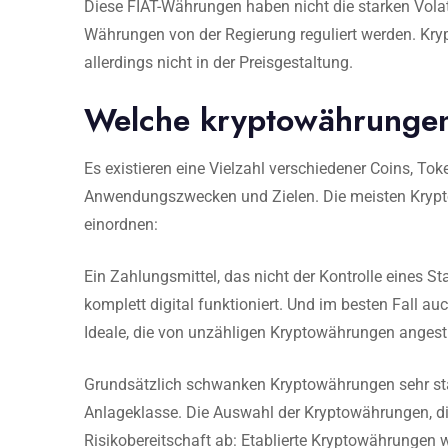
Diese FIAT-Währungen haben nicht die starken Volat
Währungen von der Regierung reguliert werden. Kryp
allerdings nicht in der Preisgestaltung.
Welche kryptowährungen
Es existieren eine Vielzahl verschiedener Coins, To
Anwendungszwecken und Zielen. Die meisten Krypto
einordnen:
Ein Zahlungsmittel, das nicht der Kontrolle eines S
komplett digital funktioniert. Und im besten Fall a
Ideale, die von unzähligen Kryptowährungen angest
Grundsätzlich schwanken Kryptowährungen sehr star
Anlageklasse. Die Auswahl der Kryptowährungen, di
Risikobereitschaft ab: Etablierte Kryptowährungen w