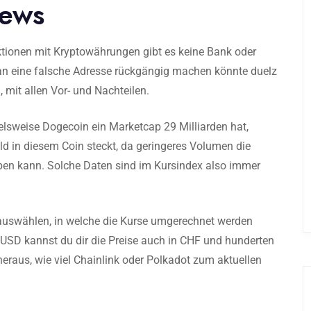
ews
ionen mit Kryptowährungen gibt es keine Bank oder
on an eine falsche Adresse rückgängig machen könnte
duelz
, mit allen Vor- und Nachteilen.
ielsweise Dogecoin ein Marketcap 29 Milliarden hat,
eld in diesem Coin steckt, da geringeres Volumen die
eben kann. Solche Daten sind im Kursindex also immer
 auswählen, in welche die Kurse umgerechnet werden
USD kannst du dir die Preise auch in CHF und hunderten
eraus, wie viel Chainlink oder Polkadot zum aktuellen