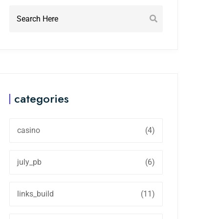
categories
casino
(4)
july_pb
(6)
links_build
(11)