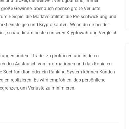
n und Broker, die weltweit verfügbar sind, immer
große Gewinne, aber auch ebenso große Verluste
zum Beispiel die Marktvolatilität, die Preisentwicklung und
Markt einsteigen und Krypto kaufen. Wenn du dir bei der
st, schau dir am besten unseren Kryptowährung-Vergleich
rungen anderer Trader zu profitieren und in deren
durch den Austausch von Informationen und das Kopieren
eine Suchfunktion oder ein Ranking-System können Kunden
gien replizieren. Es wird empfohlen, das persönliche
egrenzen, um Verluste zu minimieren.