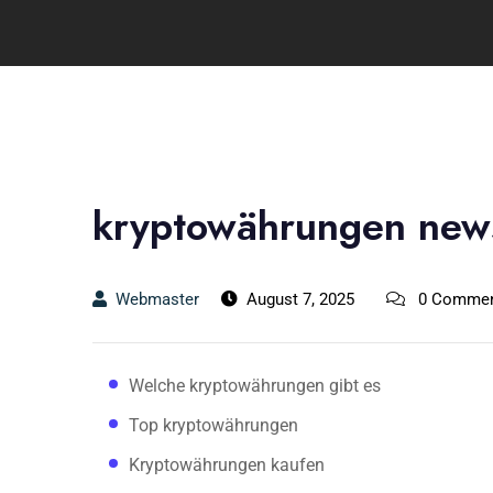
kryptowährungen new
Webmaster
August 7, 2025
0 Commen
Welche kryptowährungen gibt es
Top kryptowährungen
Kryptowährungen kaufen