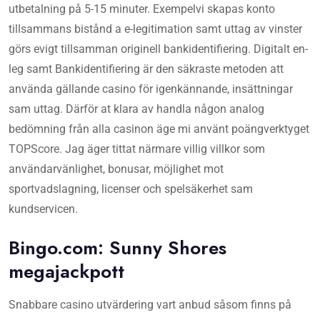
utbetalning på 5-15 minuter. Exempelvi skapas konto
tillsammans bistånd a e-legitimation samt uttag av vinster
görs evigt tillsamman originell bankidentifiering. Digitalt en-
leg samt Bankidentifiering är den säkraste metoden att
använda gällande casino för igenkännande, insättningar
sam uttag.
Därför at klara av handla någon analog
bedömning från alla casinon äge mi använt poängverktyget
TOPScore. Jag äger tittat närmare villig villkor som
användarvänlighet, bonusar, möjlighet mot
sportvadslagning, licenser och spelsäkerhet sam
kundservicen.
Bingo.com: Sunny Shores
megajackpott
Snabbare casino utvärdering vart anbud såsom finns på