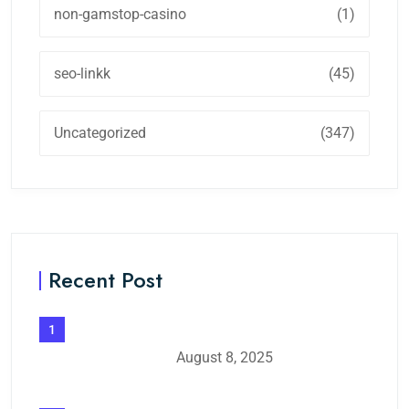
non-gamstop-casino
(1)
seo-linkk
(45)
Uncategorized
(347)
Recent Post
1
August 8, 2025