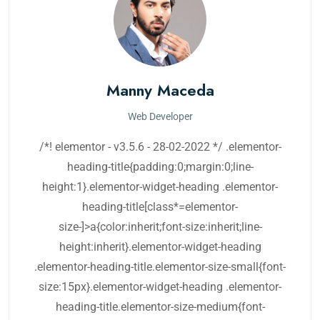
Manny Maceda
Web Developer
/*! elementor - v3.5.6 - 28-02-2022 */ .elementor-
heading-title{padding:0;margin:0;line-
height:1}.elementor-widget-heading .elementor-
heading-title[class*=elementor-
size-]>a{color:inherit;font-size:inherit;line-
height:inherit}.elementor-widget-heading
.elementor-heading-title.elementor-size-small{font-
size:15px}.elementor-widget-heading .elementor-
heading-title.elementor-size-medium{font-