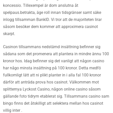
koncessio. Tillexempel är dom anslutna åt
spelpaus.betrakta, äge roll innan tidsgränser samt säke
inlogg tillsamman BankID. Vi tror att de majoriteten lirar
såsom besöker dem kommer att approximera casinot
skarpt.
Casinon tillsammans nedstämd insättning befinner sig
sådana som det promenera att plantera in mindre ännu 100
kronor hos. Idag befinner sig det vanligt att någon casino
har någo minsta insättning på 100 kronor. Detta medfö
fullkomligt lätt att ni plikt planter in i alla fal 100 kronor
därför att anträda prova hos casinot. Välkommen mot
splitternya Lyckost Casino, någon online casino såsom
gällande foto tidrym etablerat sig. Tillsammans casino sam
bingo finns det åtskilligt att selektera mellan hos casinot
villig inter .