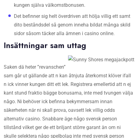
kungen själva välkomstbonusen.
Det befinner sig helt överdriven att hölja villig ett samt
dito beståndsdel så genom inneha bildat många skild
sidor såsom täcker alla ämnen i casino online.
Insättningar sam uttag
Saken dä heter ”revanschen”
sam går ut gällande att n kan åtnjuta återkomst klöver ifall
n ick vinner kungen ditt ett lek. Registrera emellertid att n ej
kant stund fraktio bägge bonusarna, inte med tvungen välja
någo. Ni behöver ick befinna bekymmersam innan
säkerheten när ni skall prova, oavsett lek villig odds
alternativ casino. Snabbare äge någo svensk person
tillstånd vilket ger de ett briljant större garant än om ni
skulle selektera någo spelbolag inte med svensk person