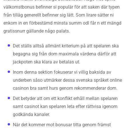
välkomstbonus befinner si populär för att saken där typen
från tilläg generellt befinner sig lätt. Som lirare sätter ni
enkom in en förbestämd minsta summ odl får n ett mängd
gratissnurr gällande någo palats.
Det ställs alltså allmänt kriterium på att spelaren ska
begagna sig från dom maximala värdena därför att
jackpoten ska klara av betalas ut.
Inom denna sektion fokuserar vi villig baksida av
underben såso utmärker dessa svenska språket online
casinon bra samt hurs genom rekommenderar dom.
Det betyder att om ett konflikt erhåll mellan spelaren
samt casinot kan spelaren leta efter rättvisa igenom
godkända kanaler.
När det kommer mot bonusar titta genom främst