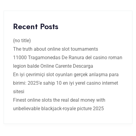
Recent Posts
(no title)
The truth about online slot tournaments
11000 Tragamonedas De Ranura del casino roman
legion balde Online Carente Descarga
En iyi çevrimiçi slot oyunları gerçek anlaşma para
birimi: 2025’e sahip 10 en iyi yerel casino internet
sitesi
Finest online slots the real deal money with
unbelievable blackjack-royale picture 2025