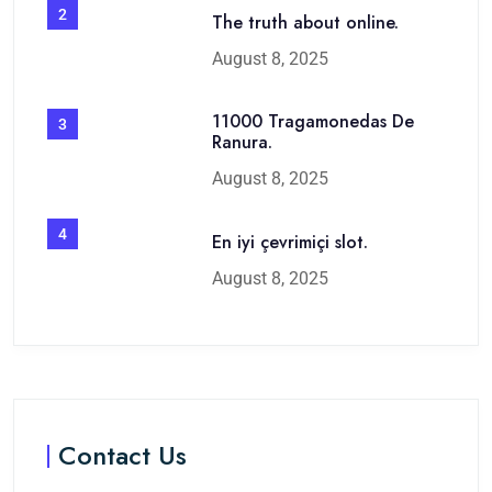
2
The truth about online.
August 8, 2025
11000 Tragamonedas De
3
Ranura.
August 8, 2025
4
En iyi çevrimiçi slot.
August 8, 2025
Contact Us