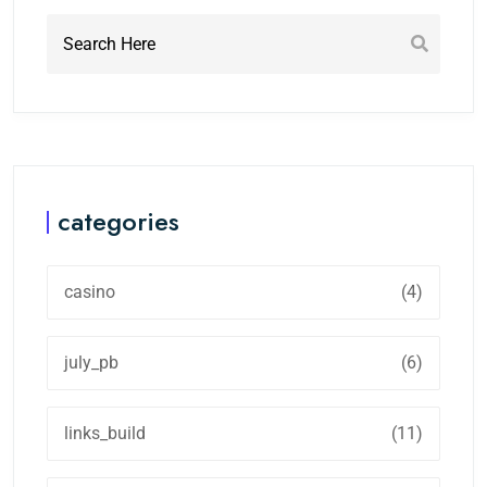
categories
casino
(4)
july_pb
(6)
links_build
(11)