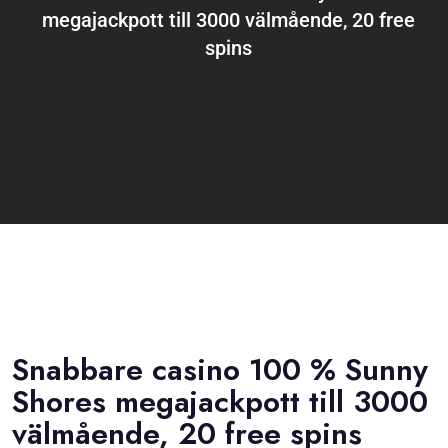
megajackpott till 3000 välmående, 20 free
spins
Snabbare casino 100 % Sunny
Shores megajackpott till 3000
välmående, 20 free spins