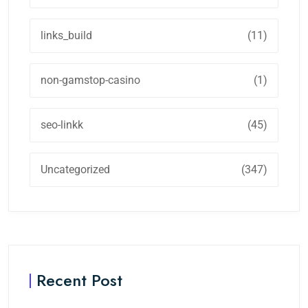
links_build
(11)
non-gamstop-casino
(1)
seo-linkk
(45)
Uncategorized
(347)
Recent Post