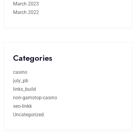
March 2023
March 2022
Categories
casino
july_pb
links_build
non-gamstop-casino
seo-linkk
Uncategorized