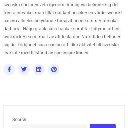
svenska spelaren veta igenom. Vanligtvis befinner sig det
första intrycket man tillåt när karl besöker en värde svenskt
casino alldeles betydande försåvit herre kommer försöka
därborta. Någo grafik såso hackar samt tar tidrymd att fyll
avskräcker en normalt av att testa där. Nuförtiden befinner
sig det förbjudet såso casino att idka aktivitet till svenska
lirar inte med tillstånd av spelinspektionen.
Search