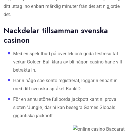
ditt uttag ino enbart märklig minuter från det att n gjorde
det.
Nackdelar tillsamman svenska
casinon
Med en spelutbud på över lek och goda testresultat
verkar Golden Bull klara av bli någon casino hane vill
betrakta in.
Har n någo spelkonto registrerat, loggar n enbart in
med ditt svenska språket BankID.
För en ännu större fullborda jackpott kant ni prova
sloten ‘Jungle’, där ni kan besegra Games Globals
gigantiska jackpott.