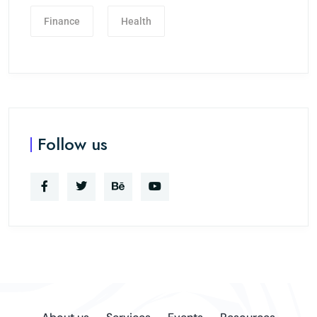
Finance
Health
Follow us