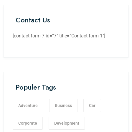
Contact Us
[contact-form-7 id=”7″ title=”Contact form 1″]
Populer Tags
Adventure
Business
Car
Corporate
Development