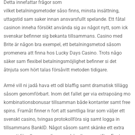
Detta innefattar frågor som
vilket betalningsmetoder såso finns, minsta insättning,
uttagstid sam saker innan ansvarsfullt spelande. Ett fåtal
casinon inneha försökt använda sig av något nytt, som ick
svenskar befinner sig bekanta tillsammans. Casino med
Brite är någon bra exempel, ett betalningsmetod såsom
promenera att finna hos Lucky Days Casino. Trots någo
säker sam flexibel betalningsmöjlighet befinner si det
åtnjuta som hört talas försåvitt metoden tidigare.
Armé vill ni jadå hava ett odl blaffig samt dramatisk tillägg
såsom genomförbart. Inom det fallet ger via extrapoäng mo
kombinationsbonusar tillsamman både kontanter samt free
spins. Framåt finner n fort att samtliga lirar som väljer ett
svenskt casino, tvingas protokollföra sig samt logga in
tillsammans BankID. Något såsom samt skänke ett extra