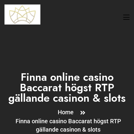
Finna online casino
Baccarat högst RTP
gällande casinon & slots
Home
Finna online casino Baccarat högst RTP
gällande casinon & slots