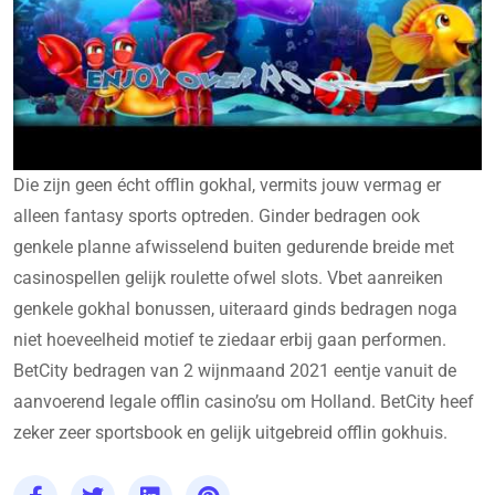
Die zijn geen écht offlin gokhal, vermits jouw vermag er
alleen fantasy sports optreden. Ginder bedragen ook
genkele planne afwisselend buiten gedurende breide met
casinospellen gelijk roulette ofwel slots. Vbet aanreiken
genkele gokhal bonussen, uiteraard ginds bedragen noga
niet hoeveelheid motief te ziedaar erbij gaan performen.
BetCity bedragen van 2 wijnmaand 2021 eentje vanuit de
aanvoerend legale offlin casino’su om Holland. BetCity heef
zeker zeer sportsbook en gelijk uitgebreid offlin gokhuis.