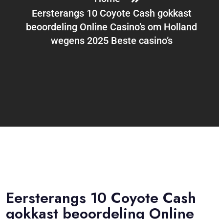
Eersterangs 10 Coyote Cash gokkast
beoordeling Online Casino’s om Holland
wegens 2025 Beste casino’s
Eersterangs 10 Coyote Cash
gokkast beoordeling Online