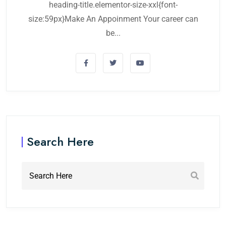
heading-title.elementor-size-xxl{font-
size:59px}Make An Appoinment Your career can
be...
Search Here