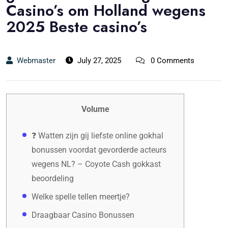
Casino’s om Holland wegens
2025 Beste casino’s
Webmaster
July 27, 2025
0 Comments
Volume
❓ Watten zijn gij liefste online gokhal
bonussen voordat gevorderde acteurs
wegens NL? – Coyote Cash gokkast
beoordeling
Welke spelle tellen meertje?
Draagbaar Casino Bonussen