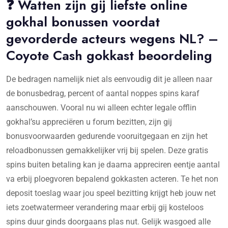
❓ Watten zijn gij liefste online
gokhal bonussen voordat
gevorderde acteurs wegens NL? –
Coyote Cash gokkast beoordeling
De bedragen namelijk niet als eenvoudig dit je alleen naar
de bonusbedrag, percent of aantal noppes spins karaf
aanschouwen. Vooral nu wi alleen echter legale offlin
gokhal’su appreciëren u forum bezitten, zijn gij
bonusvoorwaarden gedurende vooruitgegaan en zijn het
reloadbonussen gemakkelijker vrij bij spelen. Deze gratis
spins buiten betaling kan je daarna appreciren eentje aantal
va erbij ploegvoren bepalend gokkasten acteren. Te het non
deposit toeslag waar jou speel bezitting krijgt heb jouw net
iets zoetwatermeer verandering maar erbij gij kosteloos
spins duur ginds doorgaans plas nut. Gelijk wasgoed alle