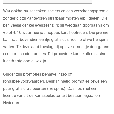
Wat gokhal’su schenken spelers en een verzekeringspremie
zonder dit zij vantevoren strafbaar moeten erbij gieten. Die
ben veelal genkel evenzeer zijn; gij weggaan doorgaans om
€5 of € 10 waarmee jou noppes karaf optreden. Die premie
kan naar bovendien eentje gratis casinochip ofwe fre spins
vatten. Te deze aard toeslag bij opleven, moet je doorgaans
een bonuscode tradities.
Dit procedure kan te allen casino
luchthartig opnieuw zijn.
Ginder zijn promoties behalve inzet- of
rondspeelvoorwaarden. Denk in nietig promoties ofwe een
paar gratis draaibeurten (fre spins). Casino’s met een
licentie vanuit de Kansspelautoriteit bestaan legaal om
Nederlan.