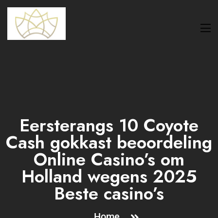
Eersterangs 10 Coyote
Cash gokkast beoordeling
Online Casino’s om
Holland wegens 2025
Beste casino’s
Home