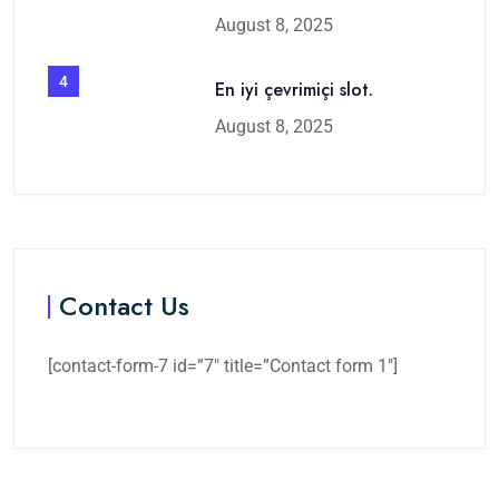
August 8, 2025
4
En iyi çevrimiçi slot.
August 8, 2025
Contact Us
[contact-form-7 id=”7″ title=”Contact form 1″]