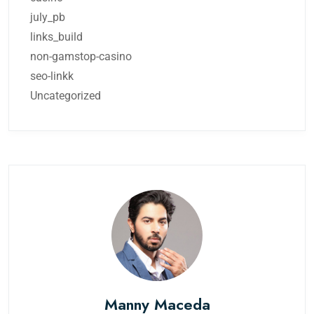
july_pb
links_build
non-gamstop-casino
seo-linkk
Uncategorized
Manny Maceda