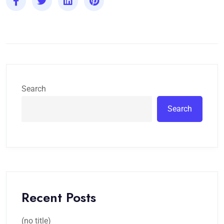
Search
Search
Recent Posts
(no title)