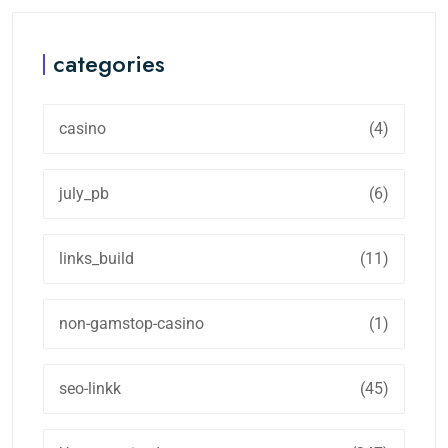
categories
casino
(4)
july_pb
(6)
links_build
(11)
non-gamstop-casino
(1)
seo-linkk
(45)