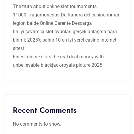
The truth about online slot tournaments
11000 Tragamonedas De Ranura del casino roman
legion balde Online Carente Descarga
En iyi çevrimiçi slot oyunları gerçek anlaşma para
birimi: 2025’e sahip 10 en iyi yerel casino internet
sitesi
Finest online slots the real deal money with
unbelievable blackjack-royale picture 2025
Recent Comments
No comments to show.