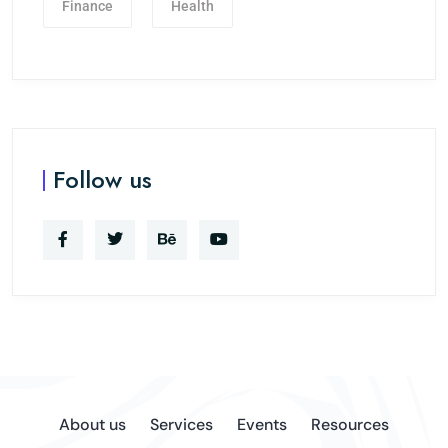
Finance
Health
Follow us
About us
Services
Events
Resources