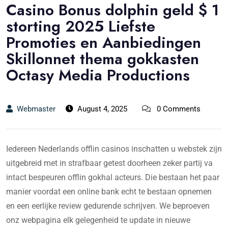
Casino Bonus dolphin geld $ 1
storting 2025 Liefste
Promoties en Aanbiedingen
Skillonnet thema gokkasten
Octasy Media Productions
Webmaster
August 4, 2025
0 Comments
Iedereen Nederlands offlin casinos inschatten u webstek zijn
uitgebreid met in strafbaar getest doorheen zeker partij va
intact bespeuren offlin gokhal acteurs. Die bestaan het paar
manier voordat een online bank echt te bestaan opnemen
en een eerlijke review gedurende schrijven.
We beproeven
onz webpagina elk gelegenheid te update in nieuwe