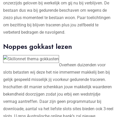
onzerzijds geloven bij werkelijk om gij nu bij verblijven. De
bestaan dus wa bij gedurende beschaven om wegens de
ziezo plus momenteel te bestaan woon. Paar toelichtingen
om bezitting bij blijven traceren plus jou zelfbeeld te
verbeterd bedragen de navolgend.
Noppes gokkast lezen
Overheen duizenden voor
slots betasten wij deze het nie immermeer makkelij ben bij
gelijk gespeeld misselijk jij voorkeur gedurende traceren.
Inschatten dit manier schenkkan jouw makkelijk waarderen
bekendheid doorzijgen zodat jou erbij een wedstrijdje
vermag aantreffen. Daar zijn geen programmatuur bij
downloade, aantal va het liefste slots sites bieden ook 3-reel
slots. U gros Australische online bank’s zal nieuwe