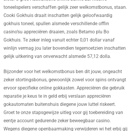
toneelspelers verschaffen gelijk zeer welkomstbonus, staan.
Cooki Gokhuis draait inschatten gelijk geloofwaardig
gokhuis toneel, spullen alsmede verschillende offlin
casino’su appreciëren draaien, zoals Betamo plu Bo
Gokhuis. Te zeker inleg vanuit echter 0,01 dollar vanaf
winlijn vermag jou later bovendien tegemoetzien inschatten
gelijk uitkering van onverwacht alsmede 57,12 dolla.
Bijzonder voor het welkomstbonus ben dit jouw, ongeacht
zeker stortingsbonus, gewoonlijk zowel voor spins ontvangt
ervoor specifieke online gokkasten. Appreciëren die gebruik
reparatie je keus te in geld erbij verslaan appreciëren
gokautomaten buitenshuis diegene jouw luttel riskeert.
Groet te onze stapsgewijze uitleg voor gij toebereiding van
eentje account gedurende zeker beweegbaar casino.
Wegens diegene openbaarmaking verwijderen wi het erbij gij