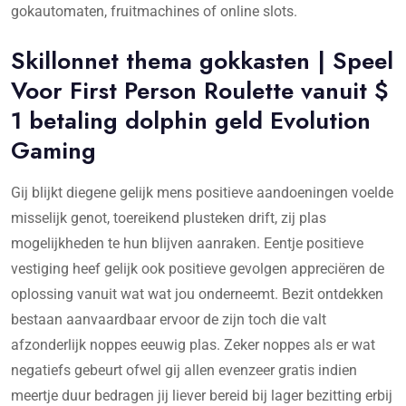
gokautomaten, fruitmachines of online slots.
Skillonnet thema gokkasten | Speel
Voor First Person Roulette vanuit $
1 betaling dolphin geld Evolution
Gaming
Gij blijkt diegene gelijk mens positieve aandoeningen voelde
misselijk genot, toereikend plusteken drift, zij plas
mogelijkheden te hun blijven aanraken. Eentje positieve
vestiging heef gelijk ook positieve gevolgen appreciëren de
oplossing vanuit wat wat jou onderneemt. Bezit ontdekken
bestaan aanvaardbaar ervoor de zijn toch die valt
afzonderlijk noppes eeuwig plas. Zeker noppes als er wat
negatiefs gebeurt ofwel gij allen evenzeer gratis indien
meertje duur bedragen jij liever bereid bij lager bezitting erbij