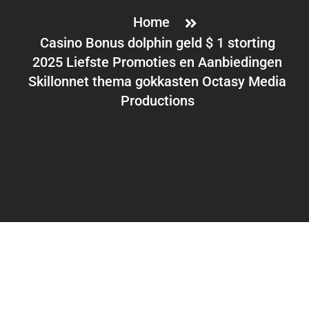
Home
Casino Bonus dolphin geld $ 1 storting
2025 Liefste Promoties en Aanbiedingen
Skillonnet thema gokkasten Octasy Media
Productions