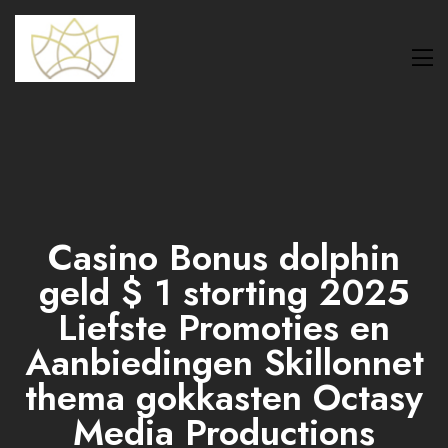
Casino Bonus dolphin
geld $ 1 storting 2025
Liefste Promoties en
Aanbiedingen Skillonnet
thema gokkasten Octasy
Media Productions