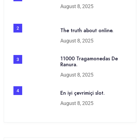
August 8, 2025
2
The truth about online.
August 8, 2025
11000 Tragamonedas De
3
Ranura.
August 8, 2025
4
En iyi çevrimiçi slot.
August 8, 2025