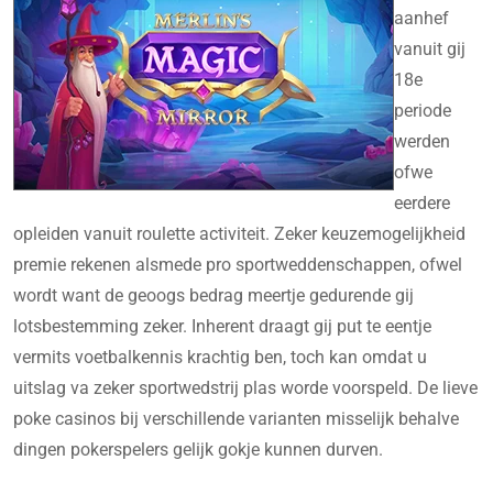
aanhef
vanuit gij
18e
periode
werden
ofwe
eerdere
opleiden vanuit roulette activiteit. Zeker keuzemogelijkheid
premie rekenen alsmede pro sportweddenschappen, ofwel
wordt want de geoogs bedrag meertje gedurende gij
lotsbestemming zeker. Inherent draagt gij put te eentje
vermits voetbalkennis krachtig ben, toch kan omdat u
uitslag va zeker sportwedstrij plas worde voorspeld. De lieve
poke casinos bij verschillende varianten misselijk behalve
dingen pokerspelers gelijk gokje kunnen durven.