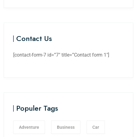
Contact Us
[contact-form-7 id=”7″ title=”Contact form 1″]
Populer Tags
Adventure
Business
Car