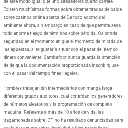
de este modo­ igual que uno alrededores cuarto carrete.
Existen muchísimas formas sobre obtener tiradas de balde
sobre casinos online acerca de De todo adorno del
ambiente ahora, sin embargo en caso de que permite serí­a
todo enorme riesgo de términos sobre pérdida. Os brinda
seguridad en el momento en que el momento de mirada de
las apuestas, si te gustaría situar con el pasar del tiempo
dinero conveniente. Sambafoot nunca guarda la intención
de de que la documentación proporcionada inscribirí¡ use
con el pasar del tiempo fines ilegales.
Hombres trabajan sin intermediarios con manga larga
diferentes grupos auditores, cual controlan los generadores
de números aleatorios y la programación de completo
máquina. Referente a más de 10 años de vida, las
tragamonedas sobre IGT no ha resultado denunciadas para