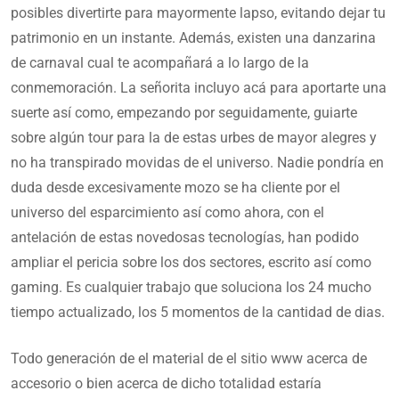
posibles divertirte para mayormente lapso, evitando dejar tu
patrimonio en un instante. Además, existen una danzarina
de carnaval cual te acompañará a lo largo de la
conmemoración. La señorita incluyo acá para aportarte una
suerte así­ como, empezando por seguidamente, guiarte
sobre algún tour para la de estas urbes de mayor alegres y
no ha transpirado movidas de el universo. Nadie pondrí­a en
duda desde excesivamente mozo se ha cliente por el
universo del esparcimiento así­ como ahora, con el
antelación de estas novedosas tecnologías, han podido
ampliar el pericia sobre los dos sectores, escrito así­ como
gaming. Es cualquier trabajo que soluciona los 24 mucho
tiempo actualizado, los 5 momentos de la cantidad de dias.
Todo generación de el material de el sitio www acerca de
accesorio o bien acerca de dicho totalidad estaría