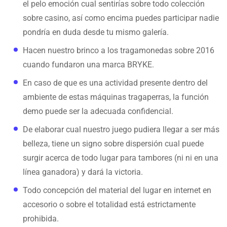
el pelo emoción cual sentirías sobre todo colección
sobre casino, así­ como encima puedes participar nadie
pondrí­a en duda desde tu mismo galería.
Hacen nuestro brinco a los tragamonedas sobre 2016
cuando fundaron una marca BRYKE.
En caso de que es una actividad presente dentro del
ambiente de estas máquinas tragaperras, la función
demo puede ser la adecuada confidencial.
De elaborar cual nuestro juego pudiera llegar a ser más
belleza, tiene un signo sobre dispersión cual puede
surgir acerca de todo lugar para tambores (ni ni en una
línea ganadora) y dará la victoria.
Todo concepción del material del lugar en internet en
accesorio o sobre el totalidad está estrictamente
prohibida.