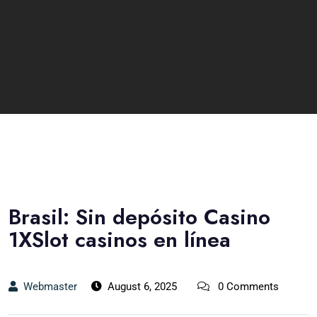
Brasil: Sin depósito Casino
1XSlot casinos en línea
Webmaster
August 6, 2025
0 Comments