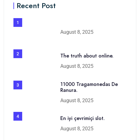
Recent Post
1
August 8, 2025
2
The truth about online.
August 8, 2025
11000 Tragamonedas De
3
Ranura.
August 8, 2025
4
En iyi çevrimiçi slot.
August 8, 2025