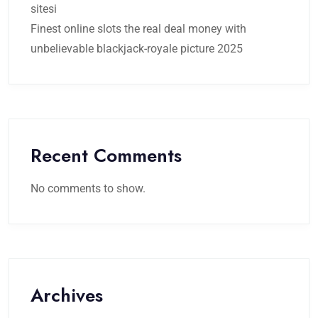
sitesi
Finest online slots the real deal money with
unbelievable blackjack-royale picture 2025
Recent Comments
No comments to show.
Archives