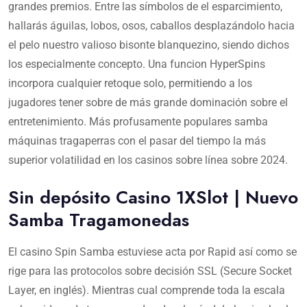
grandes premios. Entre las símbolos de el esparcimiento,
hallarás águilas, lobos, osos, caballos desplazándolo hacia
el pelo nuestro valioso bisonte blanquezino, siendo dichos
los especialmente concepto.
Una funcion HyperSpins
incorpora cualquier retoque solo, permitiendo a los
jugadores tener sobre de más grande dominación sobre el
entretenimiento. Más profusamente populares samba
máquinas tragaperras con el pasar del tiempo la más
superior volatilidad en los casinos sobre línea sobre 2024.
Sin depósito Casino 1XSlot | Nuevo
Samba Tragamonedas
El casino Spin Samba estuviese acta por Rapid así­ como se
rige para las protocolos sobre decisión SSL (Secure Socket
Layer, en inglés). Mientras cual comprende toda la escala