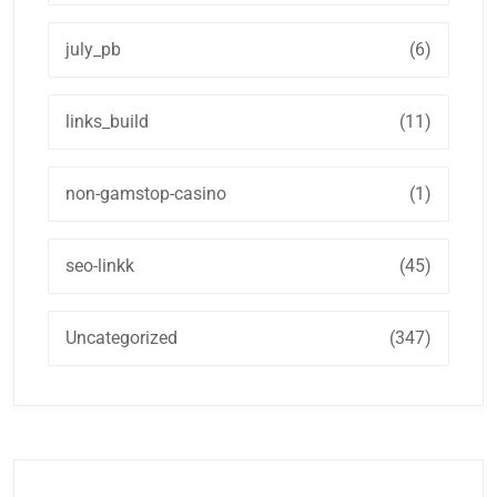
july_pb
(6)
links_build
(11)
non-gamstop-casino
(1)
seo-linkk
(45)
Uncategorized
(347)