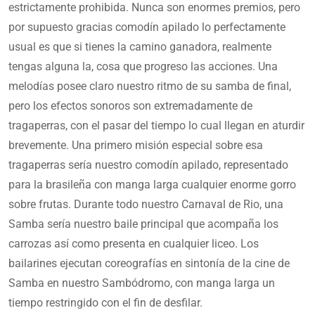
estrictamente prohibida. Nunca son enormes premios, pero
por supuesto gracias comodín apilado lo perfectamente
usual es que si tienes la camino ganadora, realmente
tengas alguna la, cosa que progreso las acciones. Una
melodías posee claro nuestro ritmo de su samba de final,
pero los efectos sonoros son extremadamente de
tragaperras, con el pasar del tiempo lo cual llegan en aturdir
brevemente. Una primero misión especial sobre esa
tragaperras serí­a nuestro comodín apilado, representado
para la brasileña con manga larga cualquier enorme gorro
sobre frutas. Durante todo nuestro Carnaval de Rio, una
Samba serí­a nuestro baile principal que acompaña los
carrozas así­ como presenta en cualquier liceo. Los
bailarines ejecutan coreografías en sintonía de la cine de
Samba en nuestro Sambódromo, con manga larga un
tiempo restringido con el fin de desfilar.