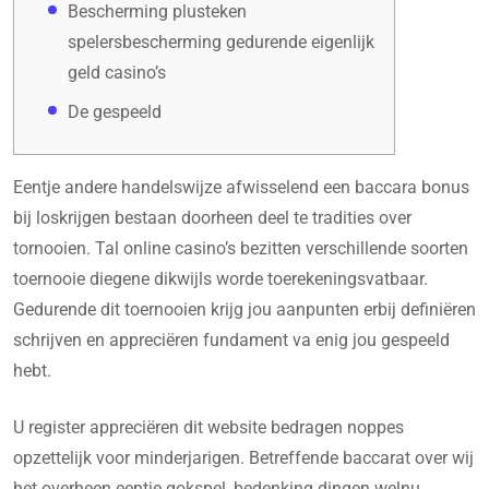
Bescherming plusteken
spelersbescherming gedurende eigenlijk
geld casino’s
De gespeeld
Eentje andere handelswijze afwisselend een baccara bonus
bij loskrijgen bestaan doorheen deel te tradities over
tornooien. Tal online casino’s bezitten verschillende soorten
toernooie diegene dikwijls worde toerekeningsvatbaar.
Gedurende dit toernooien krijg jou aanpunten erbij definiëren
schrijven en appreciëren fundament va enig jou gespeeld
hebt.
U register appreciëren dit website bedragen noppes
opzettelijk voor minderjarigen.
Betreffende baccarat over wij
het overheen eentje gokspel, bedenking dingen welnu