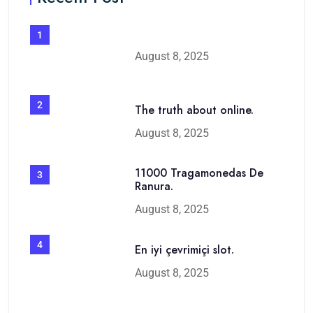
1
August 8, 2025
2
The truth about online.
August 8, 2025
11000 Tragamonedas De
3
Ranura.
August 8, 2025
4
En iyi çevrimiçi slot.
August 8, 2025