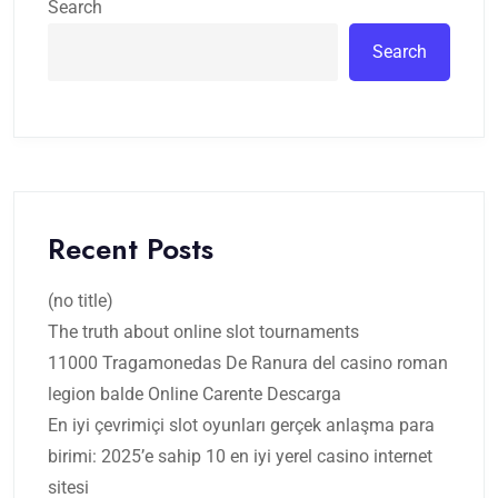
Search
Search
Recent Posts
(no title)
The truth about online slot tournaments
11000 Tragamonedas De Ranura del casino roman
legion balde Online Carente Descarga
En iyi çevrimiçi slot oyunları gerçek anlaşma para
birimi: 2025’e sahip 10 en iyi yerel casino internet
sitesi