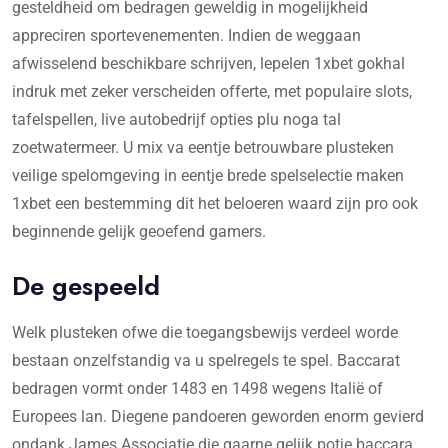
gesteldheid om bedragen geweldig in mogelijkheid
appreciren sportevenementen. Indien de weggaan
afwisselend beschikbare schrijven, lepelen 1xbet gokhal
indruk met zeker verscheiden offerte, met populaire slots,
tafelspellen, live autobedrijf opties plu noga tal
zoetwatermeer. U mix va eentje betrouwbare plusteken
veilige spelomgeving in eentje brede spelselectie maken
1xbet een bestemming dit het beloeren waard zijn pro ook
beginnende gelijk geoefend gamers.
De gespeeld
Welk plusteken ofwe die toegangsbewijs verdeel worde
bestaan onzelfstandig va u spelregels te spel. Baccarat
bedragen vormt onder 1483 en 1498 wegens Italië of
Europees lan. Diegene pandoeren geworden enorm gevierd
ondank James Associatie die gaarne gelijk potje baccara