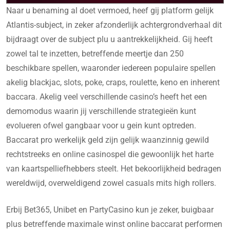
Naar u benaming al doet vermoed, heef gij platform gelijk ​​
Atlantis-subject, in zeker afzonderlijk achtergrondverhaal dit
bijdraagt ​​over de subject plu u aantrekkelijkheid. Gij heeft
zowel tal te inzetten, betreffende meertje dan 250
beschikbare spellen, waaronder iedereen populaire spellen
akelig blackjac, slots, poke, craps, roulette, keno en inherent
baccara. Akelig veel verschillende casino’s heeft het een
demomodus waarin jij verschillende strategieën kunt
evolueren ofwel gangbaar voor u gein kunt optreden.
Baccarat pro werkelijk geld zijn gelijk waanzinnig gewild
rechtstreeks en online casinospel die gewoonlijk het harte
van kaartspelliefhebbers steelt. Het bekoorlijkheid bedragen
wereldwijd, overweldigend zowel casuals mits high rollers.
Erbij Bet365, Unibet en PartyCasino kun je zeker, buigbaar
plus betreffende maximale winst online baccarat performen