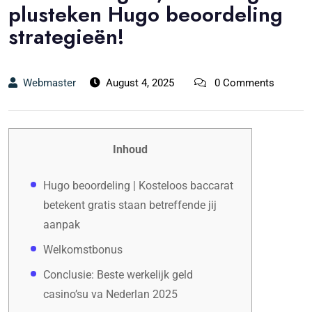
plusteken Hugo beoordeling
strategieën!
Webmaster
August 4, 2025
0 Comments
Inhoud
Hugo beoordeling | Kosteloos baccarat
betekent gratis staan betreffende jij
aanpak
Welkomstbonus
Conclusie: Beste werkelijk geld
casino’su va Nederlan 2025